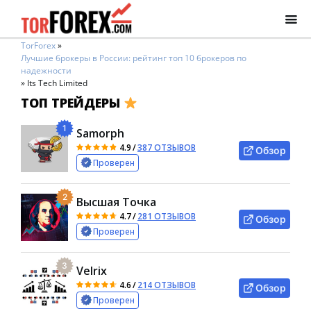
TorForex
»
Лучшие брокеры в России: рейтинг топ 10 брокеров по
надежности
»
Its Tech Limited
ТОП ТРЕЙДЕРЫ
1
Samorph
4.9
/
387 ОТЗЫВОВ
Обзор
Проверен
2
Высшая Точка
4.7
/
281 ОТЗЫВОВ
Обзор
Проверен
3
Velrix
4.6
/
214 ОТЗЫВОВ
Обзор
Проверен