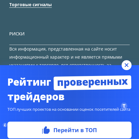
Торговые сигналы
РИСКИ
Вся информация, представленная на сайте носит
информационный характер и не является прямыми
указаниями к торговле, вся ответственность за
принятие решения остается за трейдером.
проверенных
Рейтинг
HTML карта сайта
трейдеров
ТОП лучших проектов на основании оценок посетителей сайта
Перейти в ТОП
© Copyright 2024
TORFOREX.COM