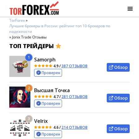
TorForex
»
Лучшие брокеры в России: рейтинг топ 10 брокеров по
надежности
»
Jonix Trade Отзывы
ТОП ТРЕЙДЕРЫ
1
Samorph
4.9
/
387 ОТЗЫВОВ
Обзор
Проверен
2
Высшая Точка
4.7
/
281 ОТЗЫВОВ
Обзор
Проверен
3
Velrix
4.6
/
214 ОТЗЫВОВ
Обзор
Проверен