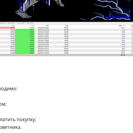
ходимо:
ом;
латить покупку;
оветника.