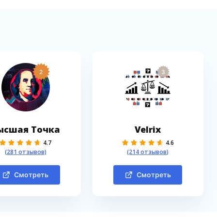
2
3
ысшая Точка
Velrix
4.7
4.6
(281 отзывов)
(214 отзывов)
Смотреть
Смотреть