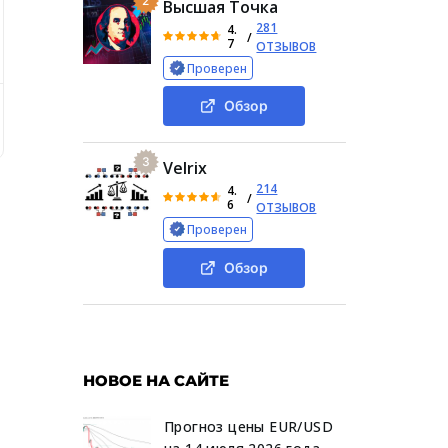
2
Высшая Точка
281
4.
/
7
ОТЗЫВОВ
Проверен
Обзор
советника
Требования по использованию бота и стоимос
3
Velrix
214
4.
/
6
ОТЗЫВОВ
Проверен
Обзор
НОВОЕ НА САЙТЕ
Прогноз цены EUR/USD