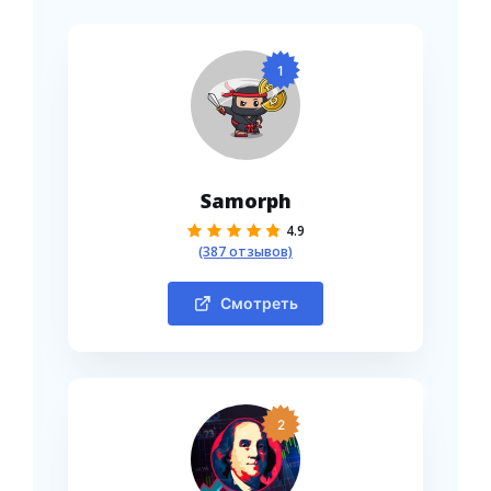
1
Samorph
4.9
(387 отзывов)
Смотреть
2