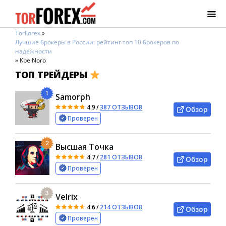
TorForex
»
Лучшие брокеры в России: рейтинг топ 10 брокеров по
надежности
»
Kbe Noro
ТОП ТРЕЙДЕРЫ
1
Samorph
4.9
/
387 ОТЗЫВОВ
Обзор
Проверен
2
Высшая Точка
4.7
/
281 ОТЗЫВОВ
Обзор
Проверен
3
Velrix
4.6
/
214 ОТЗЫВОВ
Обзор
Проверен