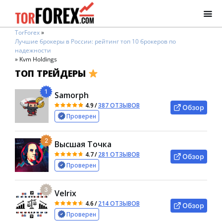
TorForex
»
Лучшие брокеры в России: рейтинг топ 10 брокеров по
надежности
»
Kvm Holdings
ТОП ТРЕЙДЕРЫ
1
Samorph
4.9
/
387 ОТЗЫВОВ
Обзор
Проверен
2
Высшая Точка
4.7
/
281 ОТЗЫВОВ
Обзор
Проверен
3
Velrix
4.6
/
214 ОТЗЫВОВ
Обзор
Проверен