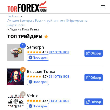
TorForex
»
Лучшие брокеры в России: рейтинг топ 10 брокеров по
надежности
»
Леди на Пике Рынка
ТОП ТРЕЙДЕРЫ
1
Samorph
4.9
/
387 ОТЗЫВОВ
Обзор
Проверен
2
Высшая Точка
4.7
/
281 ОТЗЫВОВ
Обзор
Проверен
3
Velrix
4.6
/
214 ОТЗЫВОВ
Обзор
Проверен