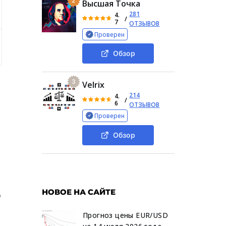
2
Высшая Точка
281
4.
/
7
ОТЗЫВОВ
Проверен
и сервиса Luna X Pro
Сводная информация о проекте
Обзор
3
Velrix
214
4.
/
6
ОТЗЫВОВ
Проверен
Обзор
НОВОЕ НА САЙТЕ
о
Прогноз цены EUR/USD