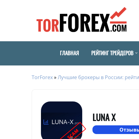
ГЛАВНАЯ
РЕЙТИНГ ТРЕЙДЕРОВ
TorForex
»
Лучшие брокеры в России: рейти
LUNA X
Отзывы
SCAM