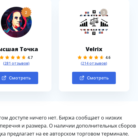
2
3
ысшая Точка
Velrix
4.7
4.6
(281 отзывов)
(214 отзывов)
Смотреть
Смотреть
ытом доступе ничего нет. Биржа сообщает о низких
о перечня и размера. О наличии дополнительных сборов
ка предлагает на ее авторском торговом терминале.