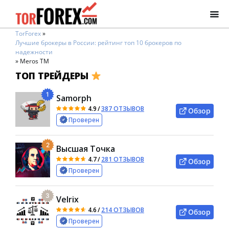
TorForex
»
Лучшие брокеры в России: рейтинг топ 10 брокеров по
надежности
»
Meros TM
ТОП ТРЕЙДЕРЫ
1
Samorph
4.9
/
387 ОТЗЫВОВ
Обзор
Проверен
2
Высшая Точка
4.7
/
281 ОТЗЫВОВ
Обзор
Проверен
3
Velrix
4.6
/
214 ОТЗЫВОВ
Обзор
Проверен