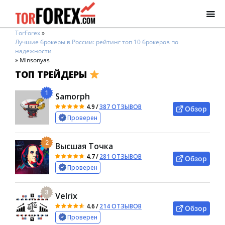
TorForex
»
Лучшие брокеры в России: рейтинг топ 10 брокеров по
надежности
»
Mlnsonyas
ТОП ТРЕЙДЕРЫ
1
Samorph
4.9
/
387 ОТЗЫВОВ
Обзор
Проверен
2
Высшая Точка
4.7
/
281 ОТЗЫВОВ
Обзор
Проверен
3
Velrix
4.6
/
214 ОТЗЫВОВ
Обзор
Проверен