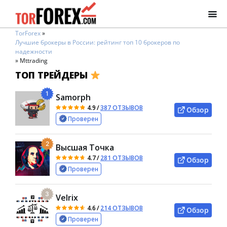
TorForex
»
Лучшие брокеры в России: рейтинг топ 10 брокеров по
надежности
»
Mttrading
ТОП ТРЕЙДЕРЫ
1
Samorph
4.9
/
387 ОТЗЫВОВ
Обзор
Проверен
2
Высшая Точка
4.7
/
281 ОТЗЫВОВ
Обзор
Проверен
3
Velrix
4.6
/
214 ОТЗЫВОВ
Обзор
Проверен