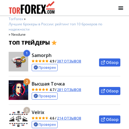
TorForex
»
Лучшие брокеры в России: рейтинг топ 10 брокеров по
надежности
»
Nexdune
ТОП ТРЕЙДЕРЫ
1
Samorph
4.9
/
387 ОТЗЫВОВ
Обзор
Проверен
2
Высшая Точка
4.7
/
281 ОТЗЫВОВ
Обзор
Проверен
3
Velrix
4.6
/
214 ОТЗЫВОВ
Обзор
Проверен