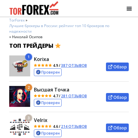
TorForex
»
Лучшие брокеры в России: рейтинг топ 10 брокеров по
надежности
»
Николай Осипов
ТОП ТРЕЙДЕРЫ
1
Korixa
4.9
/
387 ОТЗЫВОВ
Обзор
Проверен
2
Высшая Точка
4.7
/
281 ОТЗЫВОВ
Обзор
Проверен
3
Velrix
4.6
/
214 ОТЗЫВОВ
Обзор
Проверен