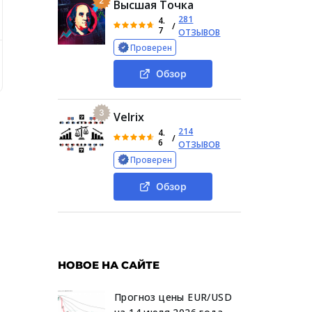
2
Высшая Точка
281
4.
/
7
ОТЗЫВОВ
Проверен
ров и проверка OandaProp на мошенничество
Суть проек
Обзор
3
Velrix
е
214
4.
/
6
ОТЗЫВОВ
Проверен
Обзор
НОВОЕ НА САЙТЕ
Прогноз цены EUR/USD