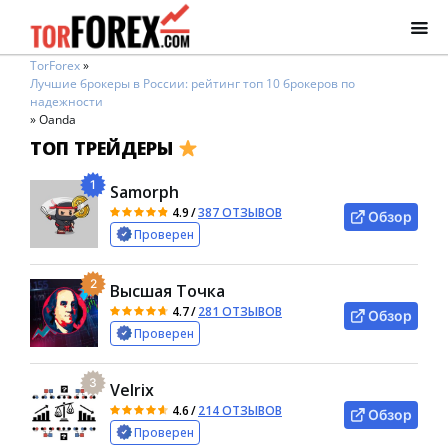
TorForex
»
Лучшие брокеры в России: рейтинг топ 10 брокеров по
надежности
»
Oanda
ТОП ТРЕЙДЕРЫ
1
Samorph
4.9
/
387 ОТЗЫВОВ
Обзор
Проверен
2
Высшая Точка
4.7
/
281 ОТЗЫВОВ
Обзор
Проверен
3
Velrix
4.6
/
214 ОТЗЫВОВ
Обзор
Проверен