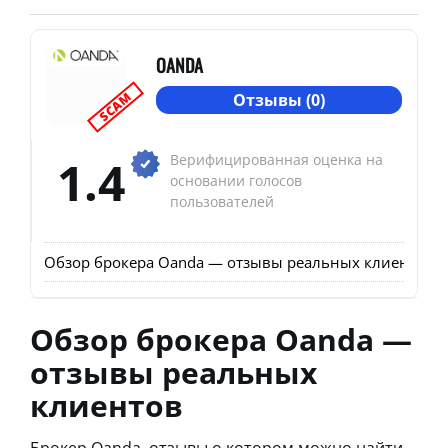
OANDA
SCAM
Отзывы (0)
1.4
Верифицированная оценка на
основании голосов
пользователей
Обзор брокера Oanda — отзывы реальных клиентов
О
Обзор брокера Oanda —
отзывы реальных
клиентов
Брокер Oanda, отзывы о котором можно найти