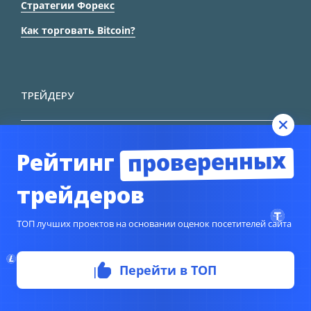
Стратегии Форекс
Как торговать Bitcoin?
ТРЕЙДЕРУ
Календарь событий
проверенных
Рейтинг
Графики Форекс
Словарь трейдера
трейдеров
Форекс паттерны
ТОП лучших проектов на основании оценок посетителей сайта
Индикатор позиций
Торговые сигналы
Перейти в ТОП