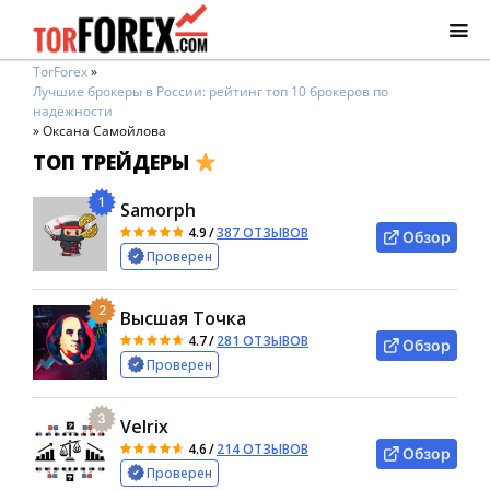
TorForex
»
Лучшие брокеры в России: рейтинг топ 10 брокеров по
надежности
»
Оксана Самойлова
ТОП ТРЕЙДЕРЫ
1
Samorph
4.9
/
387 ОТЗЫВОВ
Обзор
Проверен
2
Высшая Точка
4.7
/
281 ОТЗЫВОВ
Обзор
Проверен
3
Velrix
4.6
/
214 ОТЗЫВОВ
Обзор
Проверен