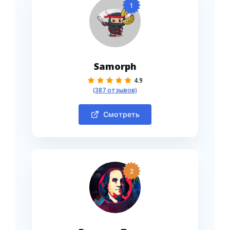
1
Samorph
4.9
(387 отзывов)
Смотреть
2