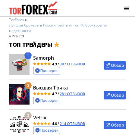
TorForex
»
Лучшие брокеры в России: рейтинг топ 10 брокеров по
надежности
»
Pca Ltd
ТОП ТРЕЙДЕРЫ
1
Samorph
4.9
/
387 ОТЗЫВОВ
Обзор
Проверен
2
Высшая Точка
4.7
/
281 ОТЗЫВОВ
Обзор
Проверен
3
Velrix
4.6
/
214 ОТЗЫВОВ
Обзор
Проверен