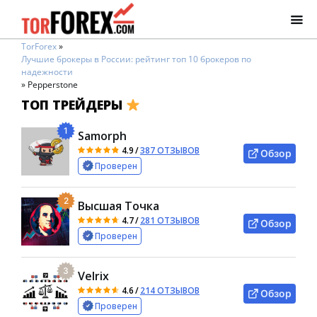
TorForex
»
Лучшие брокеры в России: рейтинг топ 10 брокеров по
надежности
»
Pepperstone
ТОП ТРЕЙДЕРЫ
1
Samorph
4.9
/
387 ОТЗЫВОВ
Обзор
Проверен
2
Высшая Точка
4.7
/
281 ОТЗЫВОВ
Обзор
Проверен
3
Velrix
4.6
/
214 ОТЗЫВОВ
Обзор
Проверен