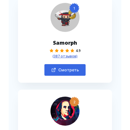
1
Samorph
4.9
(387 отзывов)
Смотреть
2