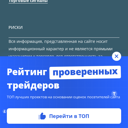
Торговые сигналы
РИСКИ
Вся информация, представленная на сайте носит
информационный характер и не является прямыми
указаниями к торговле, вся ответственность за
принятие решения остается за трейдером.
проверенных
Рейтинг
HTML карта сайта
трейдеров
ТОП лучших проектов на основании оценок посетителей сайта
Перейти в ТОП
© Copyright 2024
TORFOREX.COM