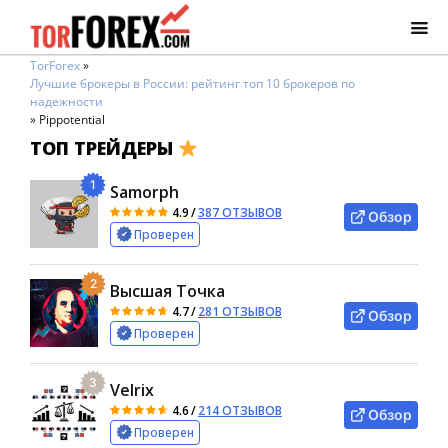
TorForex
»
Лучшие брокеры в России: рейтинг топ 10 брокеров по
надежности
»
Pippotential
ТОП ТРЕЙДЕРЫ
1
Samorph
4.9
/
387 ОТЗЫВОВ
Обзор
Проверен
2
Высшая Точка
4.7
/
281 ОТЗЫВОВ
Обзор
Проверен
3
Velrix
4.6
/
214 ОТЗЫВОВ
Обзор
Проверен