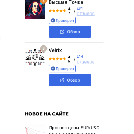
2
Высшая Точка
281
4.
/
7
ОТЗЫВОВ
Проверен
бщая информация о продуктах Profit Prime
Профит Прай
Обзор
3
Velrix
214
4.
/
6
ОТЗЫВОВ
Проверен
Обзор
НОВОЕ НА САЙТЕ
Прогноз цены EUR/USD