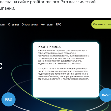
ена на сайте profitprime pro. Это классический
мпании.