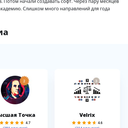
. Потом начали создавать софт. Через пару месяцев
 академию. Слишком много направлений для года
иа
2
3
ысшая Точка
Velrix
4.7
4.6