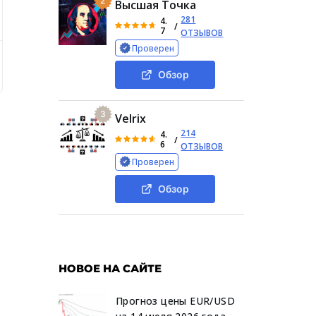
2
Высшая Точка
281
4.
/
7
ОТЗЫВОВ
Проверен
ед» от реальных людей в интернете
Обзор проекта
Обзор
3
Velrix
214
4.
/
6
ОТЗЫВОВ
Проверен
Обзор
НОВОЕ НА САЙТЕ
Прогноз цены EUR/USD