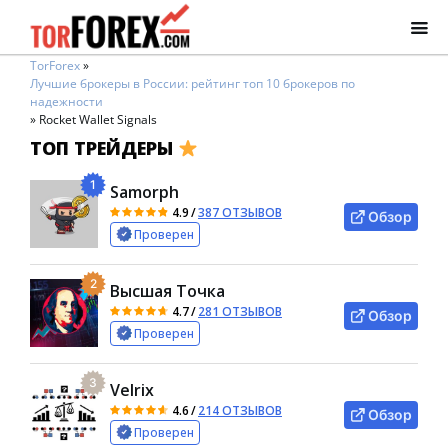
TorForex
»
Лучшие брокеры в России: рейтинг топ 10 брокеров по
надежности
»
Rocket Wallet Signals
ТОП ТРЕЙДЕРЫ
1
Samorph
4.9
/
387 ОТЗЫВОВ
Обзор
Проверен
2
Высшая Точка
4.7
/
281 ОТЗЫВОВ
Обзор
Проверен
3
Velrix
4.6
/
214 ОТЗЫВОВ
Обзор
Проверен