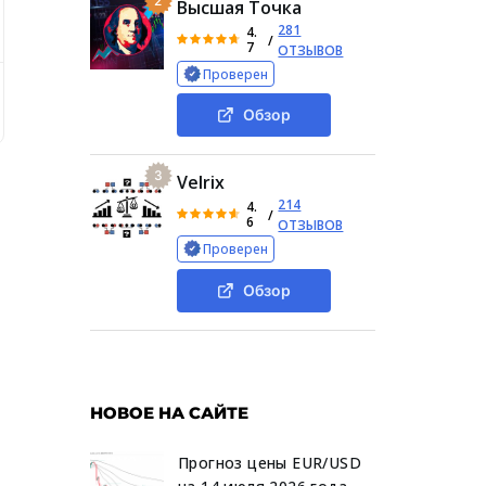
2
Высшая Точка
281
4.
/
7
ОТЗЫВОВ
Проверен
тзывы и комментарии в сети о Saida Mambetova и проверка
Обзор
3
Velrix
214
4.
/
6
ОТЗЫВОВ
Проверен
Обзор
НОВОЕ НА САЙТЕ
Прогноз цены EUR/USD