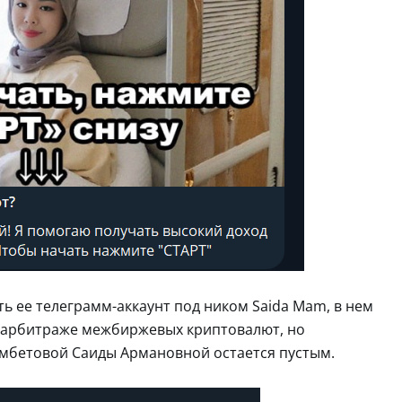
ь ее телеграмм-аккаунт под ником Saida Mam, в нем
 в арбитраже межбиржевых криптовалют, но
Мамбетовой Саиды Армановной остается пустым.