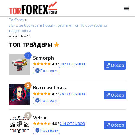
TorForex
»
Лучшие брокеры в России: рейтинг топ 10 брокеров по
надежности
»
Sbri Nov22
ТОП ТРЕЙДЕРЫ
1
Samorph
4.9
/
387 ОТЗЫВОВ
Обзор
Проверен
2
Высшая Точка
4.7
/
281 ОТЗЫВОВ
Обзор
Проверен
3
Velrix
4.6
/
214 ОТЗЫВОВ
Обзор
Проверен