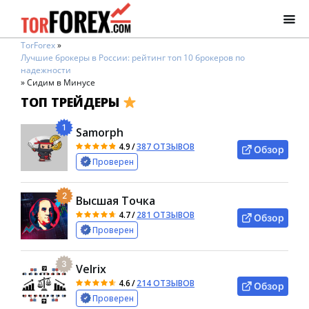
TorForex
»
Лучшие брокеры в России: рейтинг топ 10 брокеров по
надежности
»
Сидим в Минусе
ТОП ТРЕЙДЕРЫ
1
Samorph
4.9
/
387 ОТЗЫВОВ
Обзор
Проверен
2
Высшая Точка
4.7
/
281 ОТЗЫВОВ
Обзор
Проверен
3
Velrix
4.6
/
214 ОТЗЫВОВ
Обзор
Проверен