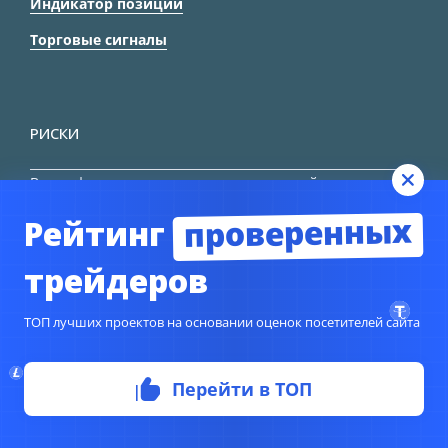
Индикатор позиций
Торговые сигналы
РИСКИ
Вся информация, представленная на сайте носит
информационный характер и не является прямыми
проверенных
Рейтинг
указаниями к торговле, вся ответственность за
принятие решения остается за трейдером.
трейдеров
HTML карта сайта
ТОП лучших проектов на основании оценок посетителей сайта
Перейти в ТОП
© Copyright 2024
TORFOREX.COM