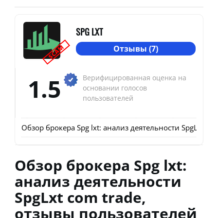
SPG LXT
SCAM
Отзывы (7)
1.5
Верифицированная оценка на
основании голосов
пользователей
Обзор брокера Spg lxt: анализ деятельности SpgLxt co
Обзор брокера Spg lxt:
анализ деятельности
SpgLxt com trade,
отзывы пользователей