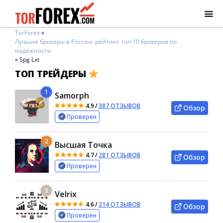
TorForex
»
Лучшие брокеры в России: рейтинг топ 10 брокеров по
надежности
»
Spg Lxt
ТОП ТРЕЙДЕРЫ
1
Samorph
4.9
/
387 ОТЗЫВОВ
Обзор
Проверен
2
Высшая Точка
4.7
/
281 ОТЗЫВОВ
Обзор
Проверен
3
Velrix
4.6
/
214 ОТЗЫВОВ
Обзор
Проверен