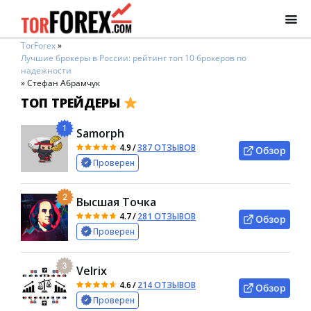
TorForex
»
Лучшие брокеры в России: рейтинг топ 10 брокеров по
надежности
»
Стефан Абрамчук
ТОП ТРЕЙДЕРЫ
1
Samorph
4.9
/
387 ОТЗЫВОВ
Обзор
Проверен
2
Высшая Точка
4.7
/
281 ОТЗЫВОВ
Обзор
Проверен
3
Velrix
4.6
/
214 ОТЗЫВОВ
Обзор
Проверен