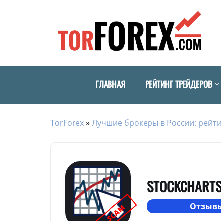
ГЛАВНАЯ
РЕЙТИНГ ТРЕЙДЕРОВ
TorForex
»
Лучшие брокеры в России: рейти
STOCKCHART
Отзывы
SCAM