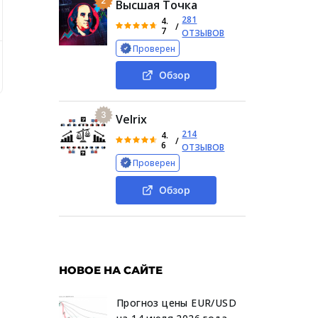
2
Высшая Точка
281
4.
/
7
ОТЗЫВОВ
Проверен
ru
Деятельность Stockcharts
Торговые условия Stock c
Обзор
3
Velrix
214
4.
/
6
ОТЗЫВОВ
Проверен
Обзор
НОВОЕ НА САЙТЕ
Прогноз цены EUR/USD