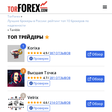
TorForex
»
Лучшие брокеры в России: рейтинг топ 10 брокеров по
надежности
»
Tanible
ТОП ТРЕЙДЕРЫ
1
Korixa
4.9
/
387 ОТЗЫВОВ
Обзор
Проверен
2
Высшая Точка
4.7
/
281 ОТЗЫВОВ
Обзор
Проверен
3
Velrix
4.6
/
214 ОТЗЫВОВ
Обзор
Проверен