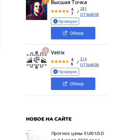
2
Высшая Точка
281
4.
/
7
ОТЗЫВОВ
Проверен
Обзор
рмы TheAccessFund net
Общие сведения о брокерской ко
3
Velrix
214
4.
/
6
ОТЗЫВОВ
Проверен
Обзор
НОВОЕ НА САЙТЕ
Прогноз цены EUR/USD