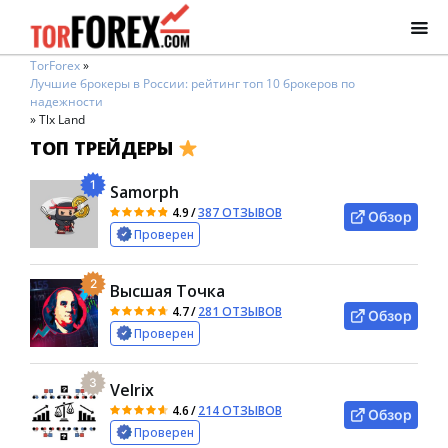
TorForex
»
Лучшие брокеры в России: рейтинг топ 10 брокеров по
надежности
»
Tlx Land
ТОП ТРЕЙДЕРЫ
1
Samorph
4.9
/
387 ОТЗЫВОВ
Обзор
Проверен
2
Высшая Точка
4.7
/
281 ОТЗЫВОВ
Обзор
Проверен
3
Velrix
4.6
/
214 ОТЗЫВОВ
Обзор
Проверен