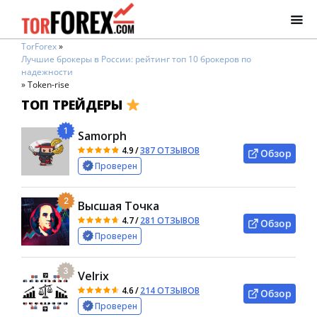
TorForex
»
Лучшие брокеры в России: рейтинг топ 10 брокеров по
надежности
»
Token-rise
ТОП ТРЕЙДЕРЫ
1
Samorph
4.9
/
387 ОТЗЫВОВ
Обзор
Проверен
2
Высшая Точка
4.7
/
281 ОТЗЫВОВ
Обзор
Проверен
3
Velrix
4.6
/
214 ОТЗЫВОВ
Обзор
Проверен