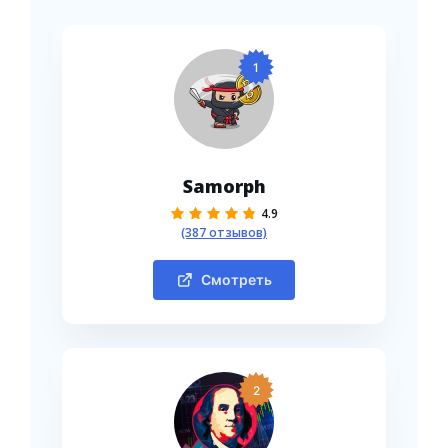
1
Samorph
4.9
(387 отзывов)
Смотреть
2