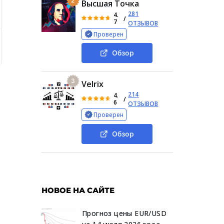
2
Высшая Точка
281
4.
/
7
ОТЗЫВОВ
Проверен
ности Topstep Prop
Деятельность брокера Топстеп Проп
Обзор
3
Velrix
214
4.
/
6
ОТЗЫВОВ
Проверен
Обзор
НОВОЕ НА САЙТЕ
Прогноз цены EUR/USD