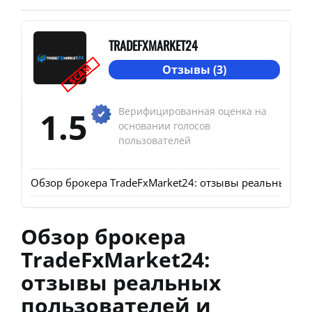
TRADEFXMARKET24
SCAM
Отзывы (3)
1.5
Верифицированная оценка на
основании голосов
пользователей
Обзор брокера TradeFxMarket24: отзывы реальных пол
Обзор брокера
TradeFxMarket24:
отзывы реальных
пользователей и