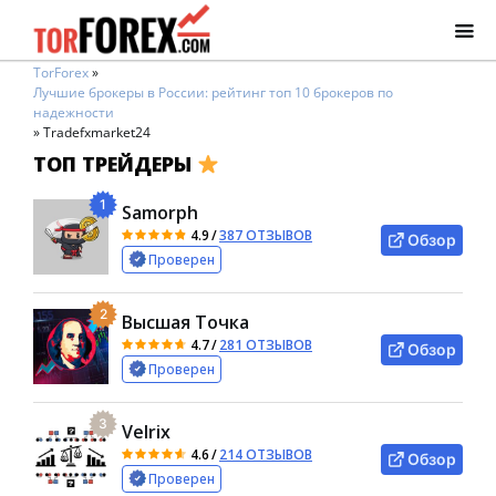
TorForex
»
Лучшие брокеры в России: рейтинг топ 10 брокеров по
надежности
»
Tradefxmarket24
ТОП ТРЕЙДЕРЫ
1
Samorph
4.9
/
387 ОТЗЫВОВ
Обзор
Проверен
2
Высшая Точка
4.7
/
281 ОТЗЫВОВ
Обзор
Проверен
3
Velrix
4.6
/
214 ОТЗЫВОВ
Обзор
Проверен