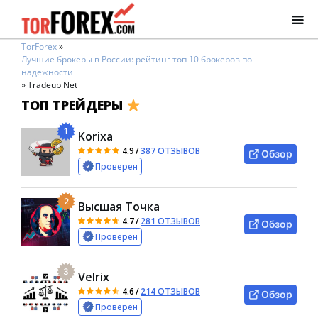
TorForex
»
Лучшие брокеры в России: рейтинг топ 10 брокеров по
надежности
»
Tradeup Net
ТОП ТРЕЙДЕРЫ
1
Korixa
4.9
/
387 ОТЗЫВОВ
Обзор
Проверен
2
Высшая Точка
4.7
/
281 ОТЗЫВОВ
Обзор
Проверен
3
Velrix
4.6
/
214 ОТЗЫВОВ
Обзор
Проверен