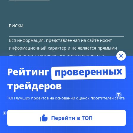
РИСКИ
Вся информация, представленная на сайте носит
информационный характер и не является прямыми
указаниями к торговле, вся ответственность за
принятие решения остается за трейдером.
проверенных
Рейтинг
HTML карта сайта
трейдеров
ТОП лучших проектов на основании оценок посетителей сайта
Перейти в ТОП
© Copyright 2024
TORFOREX.COM