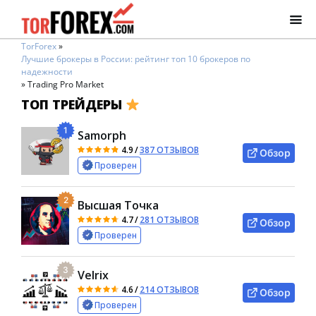
TorForex
»
Лучшие брокеры в России: рейтинг топ 10 брокеров по
надежности
»
Trading Pro Market
ТОП ТРЕЙДЕРЫ
1
Samorph
4.9
/
387 ОТЗЫВОВ
Обзор
Проверен
2
Высшая Точка
4.7
/
281 ОТЗЫВОВ
Обзор
Проверен
3
Velrix
4.6
/
214 ОТЗЫВОВ
Обзор
Проверен