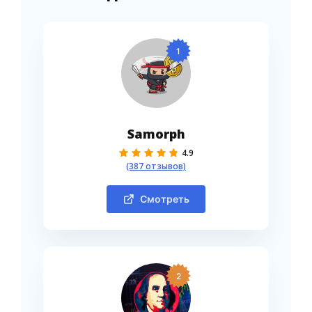
1
Samorph
4.9
(387 отзывов)
Смотреть
2