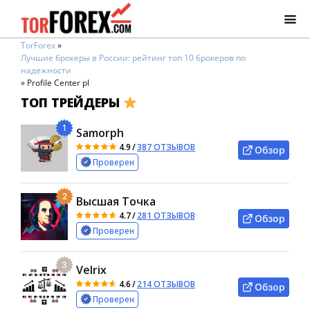
TorForex
»
Лучшие брокеры в России: рейтинг топ 10 брокеров по
надежности
»
Profile Center pl
ТОП ТРЕЙДЕРЫ
1
Samorph
4.9
/
387 ОТЗЫВОВ
Обзор
Проверен
2
Высшая Точка
4.7
/
281 ОТЗЫВОВ
Обзор
Проверен
3
Velrix
4.6
/
214 ОТЗЫВОВ
Обзор
Проверен