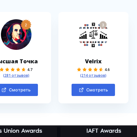
2
3
ысшая Точка
Velrix
4.7
4.6
(281 отзывов)
(214 отзывов)
Смотреть
Смотреть