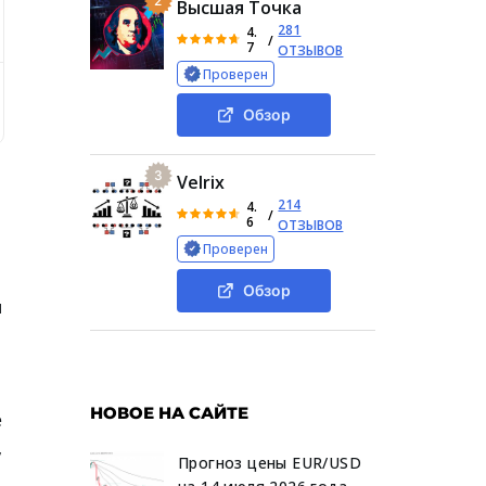
2
Высшая Точка
281
4.
/
7
ОТЗЫВОВ
Проверен
 Valcorag
Отзывы реальных пользователей о Valcorag
Обзор
3
Velrix
214
4.
/
6
ОТЗЫВОВ
Проверен
Обзор
ы
НОВОЕ НА САЙТЕ
е
,
Прогноз цены EUR/USD