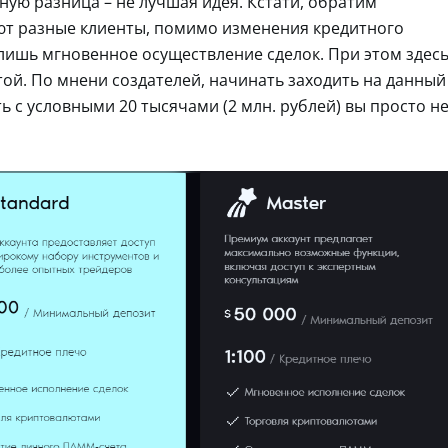
ую разница – не лучшая идея. Кстати, обратим
ют разные клиенты, помимо изменения кредитного
 лишь мгновенное осуществление сделок. При этом здес
той. По мнени создателей, начинать заходить на данный
ть с условными 20 тысячами (2 млн. рублей) вы просто н