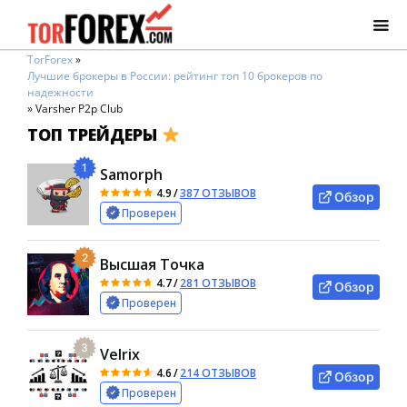
TorForex
»
Лучшие брокеры в России: рейтинг топ 10 брокеров по
надежности
»
Varsher P2p Club
ТОП ТРЕЙДЕРЫ
1
Samorph
4.9
/
387 ОТЗЫВОВ
Обзор
Проверен
2
Высшая Точка
4.7
/
281 ОТЗЫВОВ
Обзор
Проверен
3
Velrix
4.6
/
214 ОТЗЫВОВ
Обзор
Проверен