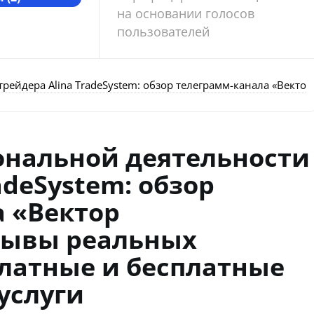
на основании голосов
пользователей
рейдера Alina TradeSystem: обзор телеграмм-канала «Вект
ональной деятельности
adeSystem: обзор
 «Вектор
зывы реальных
латные и бесплатные
услуги