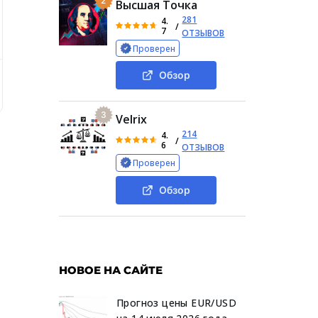
2
Высшая Точка
281
4.
/
7
ОТЗЫВОВ
Проверен
Обзор
ор уверенности», отзывы реальных подписчиков на платные
3
Velrix
214
4.
/
6
ОТЗЫВОВ
Проверен
Обзор
НОВОЕ НА САЙТЕ
Прогноз цены EUR/USD