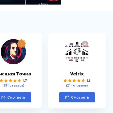
2
3
ысшая Точка
Velrix
4.7
4.6
(281 отзывов)
(214 отзывов)
Смотреть
Смотреть