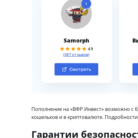
1
Samorph
В
4.9
(387 отзывов)
Смотреть
Пополнение на «ВФР Инвест» возможно с ба
кошельков и в криптовалюте. Подробности 
Гарантии безопаснос