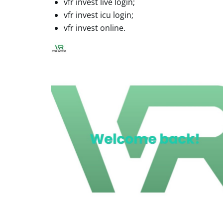
vfr invest live login;
vfr invest icu login;
vfr invest online.