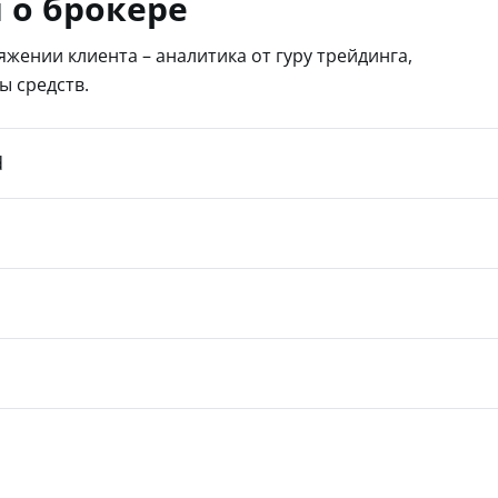
 о брокере
ряжении клиента – аналитика от гуру трейдинга,
ы средств.
d