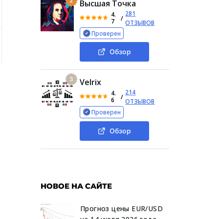
2
Высшая Точка
281
4.
/
7
ОТЗЫВОВ
Проверен
Сводная информация о брокере
Обзор торговой платфо
Обзор
3
Velrix
214
4.
/
6
ОТЗЫВОВ
Проверен
Обзор
НОВОЕ НА САЙТЕ
Прогноз цены EUR/USD