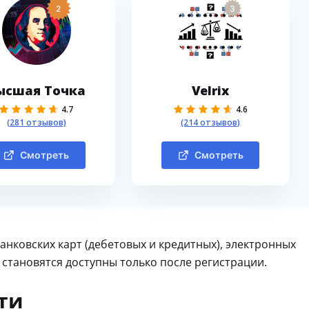
2
3
ысшая Точка
Velrix
4.7
4.6
(281 отзывов)
(214 отзывов)
Смотреть
Смотреть
нковских карт (дебетовых и кредитных), электронных
становятся доступны только после регистрации.
ти