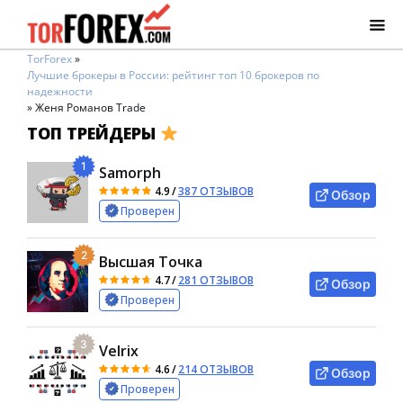
TorForex
»
Лучшие брокеры в России: рейтинг топ 10 брокеров по
надежности
»
Женя Романов Trade
ТОП ТРЕЙДЕРЫ
1
Samorph
4.9
/
387 ОТЗЫВОВ
Обзор
Проверен
2
Высшая Точка
4.7
/
281 ОТЗЫВОВ
Обзор
Проверен
3
Velrix
4.6
/
214 ОТЗЫВОВ
Обзор
Проверен