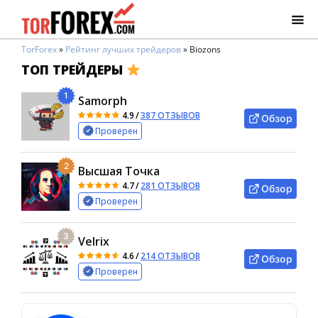
TorForex
»
Рейтинг лучших трейдеров
»
Biozons
ТОП ТРЕЙДЕРЫ
1
Samorph
4.9
/
387 ОТЗЫВОВ
Обзор
Проверен
2
Высшая Точка
4.7
/
281 ОТЗЫВОВ
Обзор
Проверен
3
Velrix
4.6
/
214 ОТЗЫВОВ
Обзор
Проверен