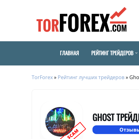
ГЛАВНАЯ
РЕЙТИНГ ТРЕЙДЕРОВ
TorForex
»
Рейтинг лучших трейдеров
»
Gho
GHOST ТРЕЙД
Отзывы
SCAM