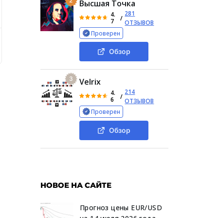
2
Высшая Точка
281
4.
/
7
ОТЗЫВОВ
Проверен
 Телеграмме
Отзывы о Ghost Трейдер от аудитории
В
Обзор
3
Velrix
214
4.
/
6
ОТЗЫВОВ
Проверен
Обзор
НОВОЕ НА САЙТЕ
Прогноз цены EUR/USD