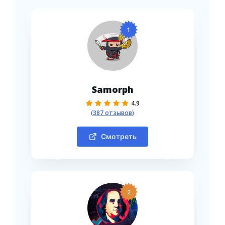
1
Samorph
4.9
(387 отзывов)
Смотреть
2