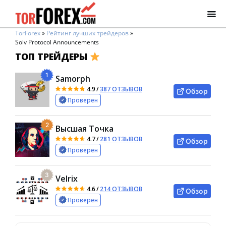
TorForex
»
Рейтинг лучших трейдеров
»
Solv Protocol Announcements
ТОП ТРЕЙДЕРЫ
1
Samorph
4.9
/
387 ОТЗЫВОВ
Обзор
Проверен
2
Высшая Точка
4.7
/
281 ОТЗЫВОВ
Обзор
Проверен
3
Velrix
4.6
/
214 ОТЗЫВОВ
Обзор
Проверен