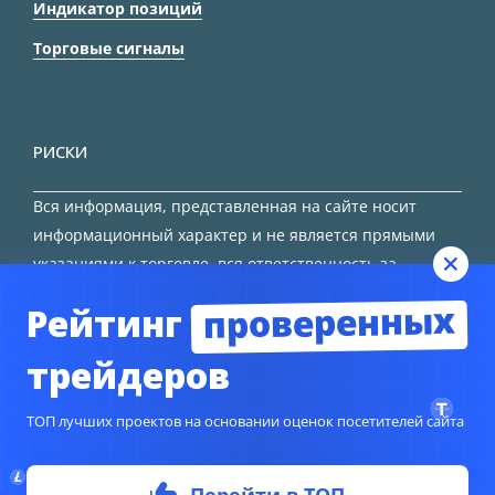
Индикатор позиций
Торговые сигналы
РИСКИ
Вся информация, представленная на сайте носит
информационный характер и не является прямыми
указаниями к торговле, вся ответственность за
принятие решения остается за трейдером.
проверенных
Рейтинг
HTML карта сайта
трейдеров
ТОП лучших проектов на основании оценок посетителей сайта
© Copyright 2024
TORFOREX.COM