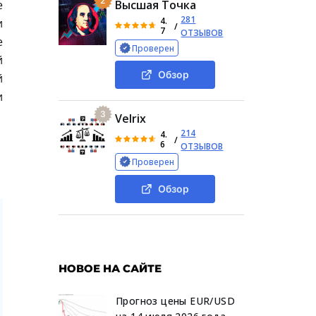
2
е
Высшая Точка
281
4.
и
/
7
ОТЗЫВОВ
е
Проверен
й
Обзор
й
и
3
Velrix
214
4.
/
6
ОТЗЫВОВ
Проверен
Обзор
НОВОЕ НА САЙТЕ
Прогноз цены EUR/USD