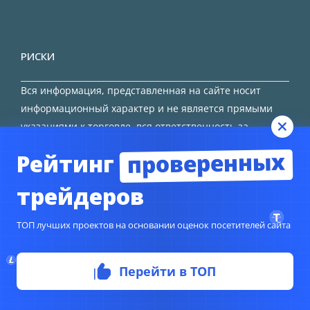
РИСКИ
Вся информация, представленная на сайте носит
информационный характер и не является прямыми
указаниями к торговле, вся ответственность за
принятие решения остается за трейдером.
проверенных
Рейтинг
HTML карта сайта
трейдеров
ТОП лучших проектов на основании оценок посетителей сайта
© Copyright 2024
TORFOREX.COM
Перейти в ТОП