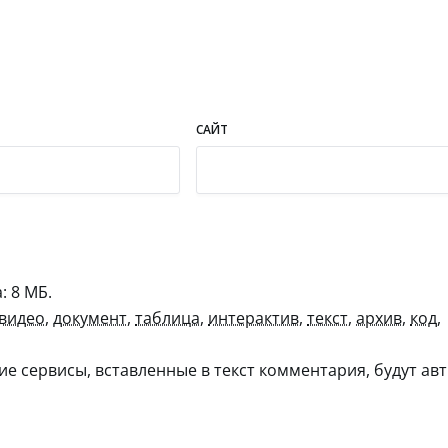
САЙТ
 8 МБ.
видео
,
документ
,
таблица
,
интерактив
,
текст
,
архив
,
код
,
гие сервисы, вставленные в текст комментария, будут авт