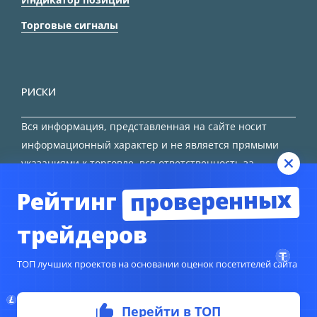
Торговые сигналы
РИСКИ
Вся информация, представленная на сайте носит
информационный характер и не является прямыми
указаниями к торговле, вся ответственность за
принятие решения остается за трейдером.
проверенных
Рейтинг
HTML карта сайта
трейдеров
ТОП лучших проектов на основании оценок посетителей сайта
Перейти в ТОП
© Copyright 2024
TORFOREX.COM