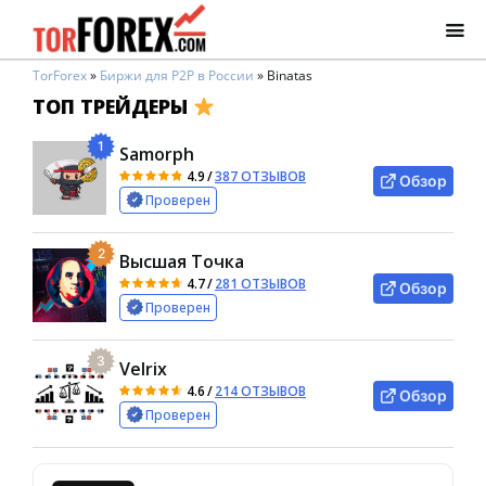
TorForex
»
Биржи для P2P в России
»
Binatas
ТОП ТРЕЙДЕРЫ
1
Samorph
4.9
/
387 ОТЗЫВОВ
Обзор
Проверен
2
Высшая Точка
4.7
/
281 ОТЗЫВОВ
Обзор
Проверен
3
Velrix
4.6
/
214 ОТЗЫВОВ
Обзор
Проверен