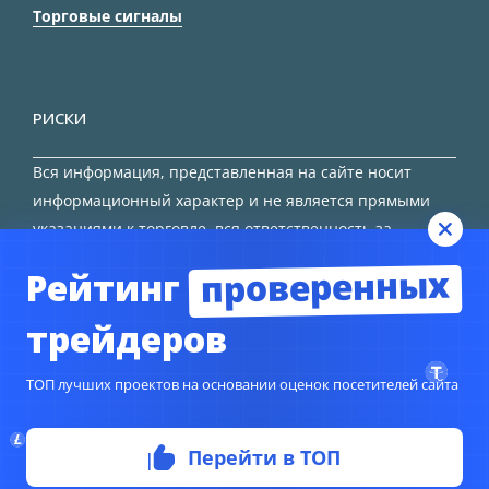
Торговые сигналы
РИСКИ
Вся информация, представленная на сайте носит
информационный характер и не является прямыми
указаниями к торговле, вся ответственность за
принятие решения остается за трейдером.
проверенных
Рейтинг
HTML карта сайта
трейдеров
ТОП лучших проектов на основании оценок посетителей сайта
© Copyright 2024
TORFOREX.COM
Перейти в ТОП